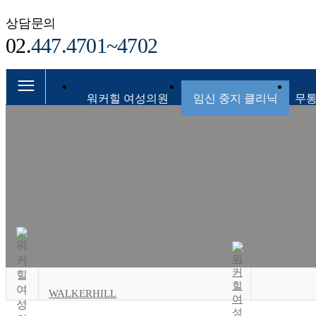
상담문의
02.
447.4701~4702
워커힐 여성의원
임신 중지 클리닉
무통
WALKERHILL