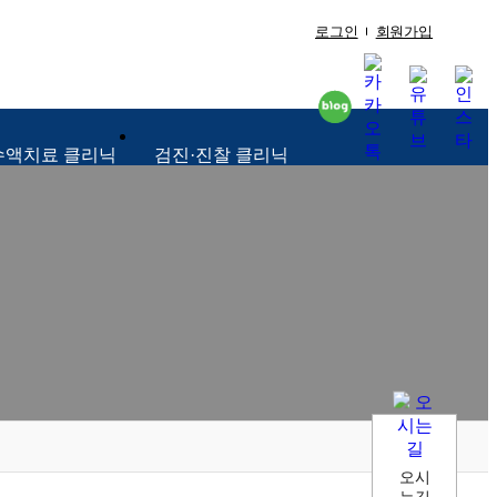
로그인
회원가입
수액치료 클리닉
검진·진찰 클리닉
오시
는길